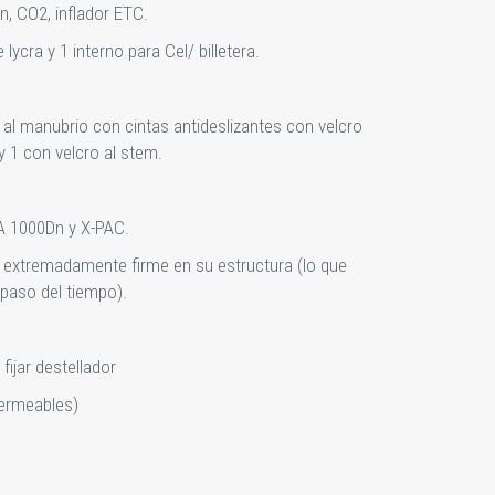
n, CO2, inflador ETC.
 lycra y 1 interno para Cel/ billetera.
2 al manubrio con cintas antideslizantes con velcro
 1 con velcro al stem.
A 1000Dn y X-PAC.
 extremadamente firme en su estructura (lo que
paso del tiempo).
 fijar destellador
ermeables)