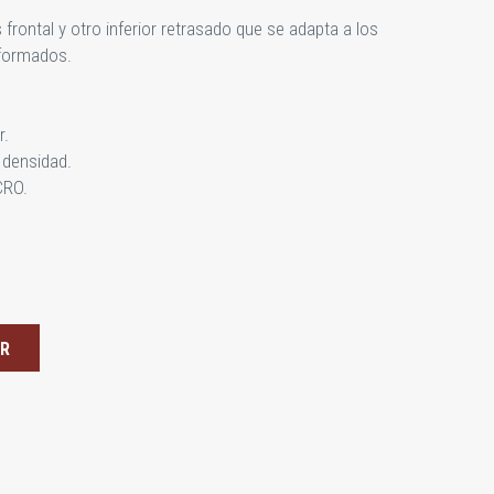
frontal y otro inferior retrasado que se adapta a los
oformados.
r.
 densidad.
CRO.
ER